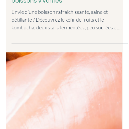
Kéfir & kombucha : le grand retour des
boissons vivantes
Envie d’une boisson rafraîchissante, saine et
pétillante ? Découvrez le kéfir de fruits et le
kombucha, deux stars fermentées, peu sucrées et
riches en probiotiques ! Que sont-elles exactement ?
Quels bénéfices peut-on en attendre ? Comment les
préparer chez soi en toute simplicité ? Ces boissons
ancestrales reviennent aujourd’hui sur le devant de la
scène… et ce n’est pas un hasard.