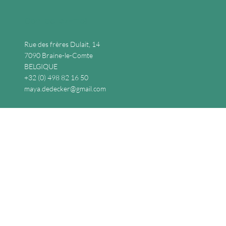
exhausteurs de goût — sont omniprésents dans les
produits industriels. Pourtant, ils ne sont pas neutres,
en particulier pour les enfants, dont le système
nerveux est en plein développement.
Contactez-moi
Rue des frères Dulait, 14
7090 Braine-le-Comte
BELGIQUE
+32 (0) 498 82 16 50
maya.dedecker@gmail.com