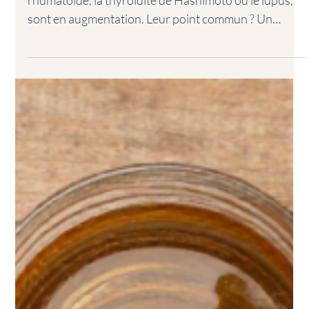
assiette jouait un rôle ?
Les maladies auto-immunes, comme la polyarthrite
rhumatoïde, la thyroïdite de Hashimoto ou le lupus,
sont en augmentation. Leur point commun ? Un
système immunitaire qui s’emballe et attaque ses
propres tissus. Les causes sont multifactorielles mais
l’alimentation joue un rôle clé. C’est là que le régime
paléo entre en jeu.