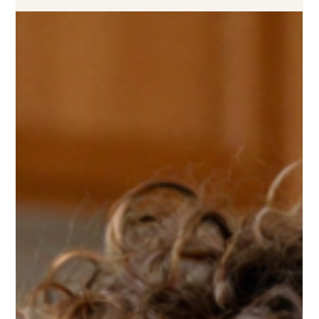
Une pause gourmande, une touche sucrée en fin de
repas, un dessert partagé, … L’attirance pour le goût
sucré est profondément humaine. Elle répond à un
besoin de plaisir, parfois de réconfort. Pourtant,
aujourd’hui, le sucre est aussi au cœur de
nombreuses préoccupations de santé. Pauvre en
minéraux, cariogène, favorisant la prise de poids,
perturbateur hormonal… le sucre est accusé —
souvent à juste titre — de nombreux effets délétères.
Faut-il pour autant s’en priver total