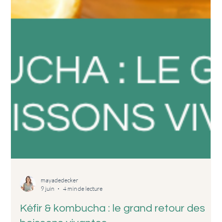
mayadedecker
9 juin
4 min de lecture